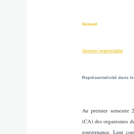
Accueil
Fil
d'Ariane
Version imprimable
Représentativité dans le
Au premier semestre 20
(CA) des organismes du
gouvernance. Leur comp