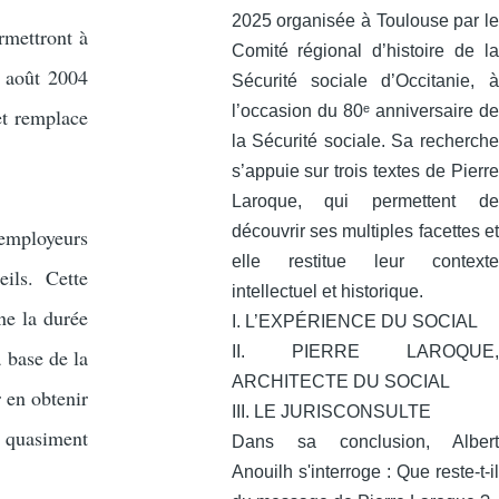
2025 organisée à Toulouse par le
rmettront à
Comité régional d’histoire de la
3 août 2004
Sécurité sociale d’Occitanie, à
l’occasion du 80ᵉ anniversaire de
et remplace
la Sécurité sociale. Sa recherche
s’appuie sur trois textes de Pierre
Laroque, qui permettent de
découvrir ses multiples facettes et
’employeurs
elle restitue leur contexte
ils. Cette
intellectuel et historique.
ne la durée
I. L’EXPÉRIENCE DU SOCIAL
II. PIERRE LAROQUE,
 base de la
ARCHITECTE DU SOCIAL
 en obtenir
III. LE JURISCONSULTE
t quasiment
Dans sa conclusion, Albert
Anouilh s'interroge : Que reste-t-il