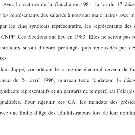
fs. Avec la victoire de la Gauche en 1981, la loi du 17 dé
ur les représentants des salariés à nouveau majoritaires avec 
 par les cinq syndicats représentatifs, les représentants des
e CNPF. Ces élections ont lieu en 1983. Elles ne seront pas r
strateurs seront d’abord prolongés puis renouvelés par dé
983.
lain Juppé, considérant le « régime électoral devenu de fa
nance du 24 avril 1996, nouveau texte fondateur, la dési
syndicats représentatifs et un paritarisme tempéré par l’élarg
alifiées. Pour rajeunir ces CA, les mandats des préside
avec une limite d’âge des administrateurs lors de leur nomin