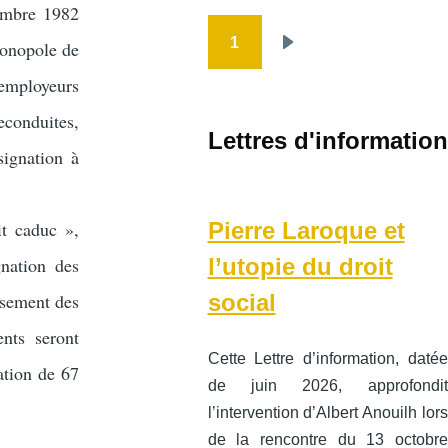
cembre 1982
1
monopole de
Pagination
Page
 employeurs
suivante
econduites,
Lettres d'information
signation à
Pierre Laroque et
it caduc »,
l’utopie du droit
gnation des
social
issement des
nts seront
Cette Lettre d’information, datée
ation de 67
de juin 2026, approfondit
l’intervention d’Albert Anouilh lors
de la rencontre du 13 octobre