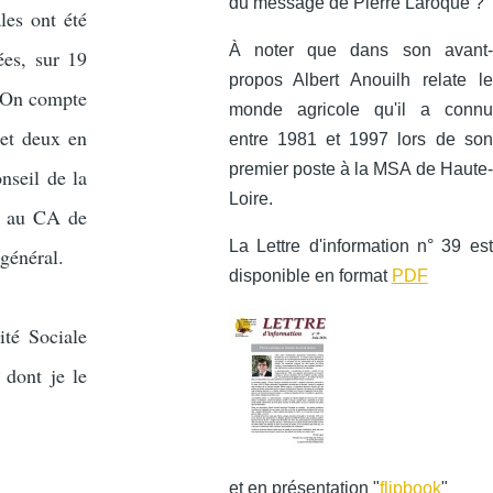
du message de Pierre Laroque ?
les ont été
À noter que dans son avant-
ées, sur 19
propos Albert Anouilh relate le
. On compte
monde agricole qu'il a connu
 et deux en
entre 1981 et 1997 lors de son
premier poste à la MSA de Haute-
nseil de la
Loire.
s au CA de
La Lettre d'information n° 39 est
général.
disponible en format
PDF
ité Sociale
 dont je le
et en présentation "
flipbook
"